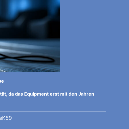
be
tät, da das Equipment erst mit den Jahren
TeK59